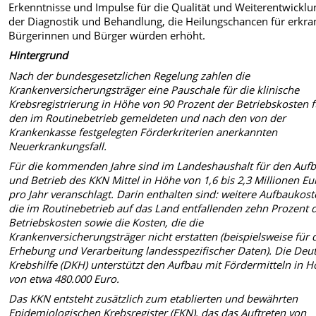
Erkenntnisse und Impulse für die Qualität und Weiterentwick­lu
der Diagnostik und Behandlung, die Heilungschancen für erkra
Bürgerinnen und Bürger würden erhöht.
Hintergrund
Nach der bundesgesetzlichen Regelung zahlen die
Krankenversicherungsträger eine Pau­schale für die klinische
Krebsregistrierung in Höhe von 90 Prozent der Betriebskosten fü
den im Routinebetrieb gemeldeten und nach den von der
Krankenkasse festgelegten Förder­kriterien anerkannten
Neuerkrankungsfall.
Für die kommenden Jahre sind im Landeshaushalt für den Auf
und Betrieb des KKN Mit­tel in Höhe von 1,6 bis 2,3 Millionen Eu
pro Jahr veranschlagt. Darin enthalten sind: wei­tere Auf­baukost
die im Routinebetrieb auf das Land entfallenden zehn Prozent 
Be­triebskosten sowie die Kosten, die die
Krankenversicherungsträger nicht erstatten (beispiels­weise für 
Erhebung und Verarbeitung landesspezifischer Daten). Die Deu
Krebs­hilfe (DKH) un­terstützt den Aufbau mit Fördermitteln in 
von etwa 480.000 Euro.
Das KKN entsteht zusätzlich zum etablierten und bewährten
Epidemiologischen Krebsregis­ter (EKN), das das Auftreten von