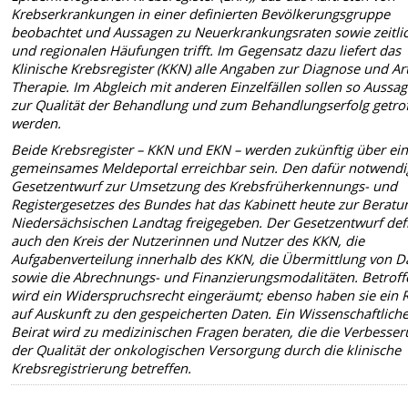
Krebserkrankungen in einer definierten Bevölkerungs­gruppe
beobachtet und Aussagen zu Neuerkrankungsraten sowie zeitli
und regionalen Häufungen trifft. Im Gegensatz dazu liefert das
Klinische Krebsregister (KKN) alle Angaben zur Diagnose und Ar
Therapie. Im Abgleich mit anderen Einzelfällen sollen so Aussa
zur Qualität der Behandlung und zum Behandlungserfolg getro
werden.
Beide Krebsregister – KKN und EKN – werden zukünftig über ei
gemeinsames Meldeportal erreichbar sein. Den dafür notwend
Gesetzentwurf zur Umsetzung des Krebsfrüherken­nungs- und
Registergesetzes des Bundes hat das Kabinett heute zur Beratu
Nieder­sächsischen Landtag freigegeben. Der Gesetzentwurf defi
auch den Kreis der Nutzerin­nen und Nutzer des KKN, die
Aufgabenverteilung innerhalb des KKN, die Übermittlung von D
sowie die Abrechnungs- und Finanzierungsmodalitäten. Betrof
wird ein Wider­spruchsrecht eingeräumt; ebenso haben sie ein 
auf Auskunft zu den gespeicherten Daten. Ein Wissenschaftlich
Beirat wird zu medizinischen Fragen beraten, die die Verbes­se
der Qualität der onkologischen Versorgung durch die klinische
Krebsregistrierung be­treffen.