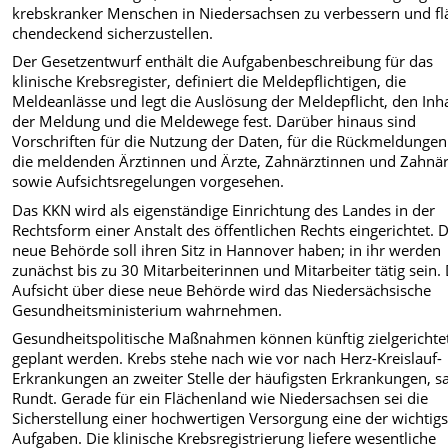
krebskranker Menschen in Niedersachsen zu verbessern und fl
chendeckend sicherzustellen.
Der Gesetzentwurf enthält die Aufgabenbeschreibung für das
klinische Krebsregister, defi­niert die Meldepflichtigen, die
Meldeanlässe und legt die Auslösung der Meldepflicht, den In­ha
der Meldung und die Meldewege fest. Darüber hinaus sind
Vorschriften für die Nutzung der Daten, für die Rückmeldungen
die meldenden Ärztinnen und Ärzte, Zahnärztinnen und Zahnär
sowie Aufsichtsregelungen vorgesehen.
Das KKN wird als eigenständige Einrichtung des Landes in der
Rechtsform einer Anstalt des öffentlichen Rechts eingerichtet. D
neue Behörde soll ihren Sitz in Hannover haben; in ihr werden
zunächst bis zu 30 Mitarbeiterinnen und Mitarbeiter tätig sein.
Aufsicht über diese neue Behörde wird das Niedersächsische
Gesundheitsministerium wahrnehmen.
Gesundheitspolitische Maßnahmen können künftig zielgerichte
geplant werden. Krebs stehe nach wie vor nach Herz-Kreislauf-
Erkrankungen an zweiter Stelle der häufigsten Er­krankungen, s
Rundt. Gerade für ein Flächenland wie Niedersachsen sei die
Sicherstel­lung einer hochwertigen Versorgung eine der wichtig
Aufgaben. Die klinische Krebsre­gistrierung liefere wesentliche