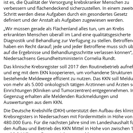
ist es, die Qualität der Versorgung krebskranker Menschen zu
verbessern und flächendeckend sicherzustellen. In einem zwei
Schritt werden diese Aufgaben durch ein gesondertes Gesetz
definiert und der Anstalt als Aufgaben zugewiesen werden.
„Wir müssen gerade als Flächenland alles tun, um an Krebs
erkrankten Menschen überall im Land eine qualitätsgesicherte
Diagnostik und Behandlung zur Verfügung zu stellen. Betroffen
haben ein Recht darauf; jede und jeder Betroffene muss sich üb
auf die Ergebnisse und Behandlungsschritte verlassen können“,
Niedersachsens Gesundheitsministerin Cornelia Rundt.
Das klinische Krebsregister soll 2017 den Routinebetrieb auf
und eng mit dem EKN kooperieren, um vorhandene Strukturen
bestehende Meldewege effizient zu nutzen. Das KKN soll Meld
von mehr als 5.000 onkologisch tätigen Ärztinnen und Ärzten 
Einrichtungen (Kliniken und Tumorzentren) entgegennehmen. 
Gegenzug erhalten alle Meldenden Rückmeldungen und
Auswertungen aus dem KKN.
Die Deutsche Krebshilfe (DKH) unterstützt den Aufbau des klin
Krebsregisters in Niedersachsen mit Fördermitteln in Höhe von
480.000 Euro. Für die nächsten Jahre sind im Landeshaushalt f
den Aufbau und Betrieb des KKN Mittel in Höhe von zwischen 