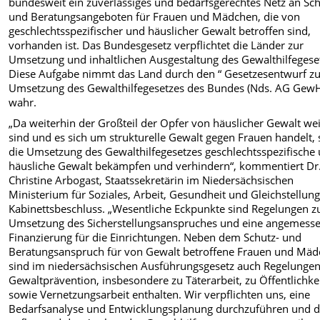
bundesweit ein zuverlässiges und bedarfsgerechtes Netz an Sch
und Beratungsangeboten für Frauen und Mädchen, die von
geschlechtsspezifischer und häuslicher Gewalt betroffen sind,
vorhanden ist. Das Bundesgesetz verpflichtet die Länder zur
Umsetzung und inhaltlichen Ausgestaltung des Gewalthilfegese
Diese Aufgabe nimmt das Land durch den “ Gesetzesentwurf z
Umsetzung des Gewalthilfegesetzes des Bundes (Nds. AG Gew
wahr.
„Da weiterhin der Großteil der Opfer von häuslicher Gewalt wei
sind und es sich um strukturelle Gewalt gegen Frauen handelt, 
die Umsetzung des Gewalthilfegesetzes geschlechtsspezifische
häusliche Gewalt bekämpfen und verhindern“, kommentiert Dr
Christine Arbogast, Staatssekretärin im Niedersächsischen
Ministerium für Soziales, Arbeit, Gesundheit und Gleichstellung
Kabinettsbeschluss. „Wesentliche Eckpunkte sind Regelungen z
Umsetzung des Sicherstellungsanspruches und eine angemess
Finanzierung für die Einrichtungen. Neben dem Schutz- und
Beratungsanspruch für von Gewalt betroffene Frauen und Mä
sind im niedersächsischen Ausführungsgesetz auch Regelungen
Gewaltprävention, insbesondere zu Täterarbeit, zu Öffentlichkei
sowie Vernetzungsarbeit enthalten. Wir verpflichten uns, eine
Bedarfsanalyse und Entwicklungsplanung durchzuführen und d