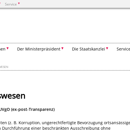
Service
Suchen
men
Der Ministerpräsident
Die Staatskanzlei
Servic
WESEN
gswesen
UVgO (ex-post-Transparenz)
n (z. B. Korruption, ungerechtfertigte Bevorzugung ortsansässig
h Durchführung einer beschränkten Ausschreibung ohne