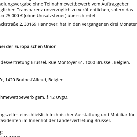
ndlungsvergabe ohne Teilnahmewettbewerb vom Auftraggeber
lichen Transparenz unverzüglich zu veröffentlichen, sofern das
on 25.000 € (ohne Umsatzsteuer) überschreitet.
anckstraße 2, 30169 Hannover, hat in den vergangenen drei Monate
bei der Europäischen Union
desvertretung Brüssel, Rue Montoyer 61, 1000 Brüssel, Belgien.
c, 1420 Braine-l’Alleud, Belgien.
ahmewettbewerb gem. § 12 UVgO.
gszeltes einschließlich technischer Ausstattung und Mobiliar für
äsidenten im Innenhof der Landesvertretung Brüssel.
g: