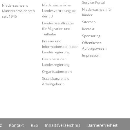
Service-Portal
Niedersächsische
Niedersachsens
Niedersachsen für
Landesvertretung bei
Ministerpräsidenten
Kinder
der EU
seit 1946
Sitemap
Landesbeauftragter
für Migration und
Kontakt
Teilhabe
Sponsoring
Presse- und
Öffentliches
Informationsstelle der
Auftragswesen
Landesregierung
Impressum
Gästehaus der
Landesregierung
Organisationsplan
Staatskanzlei als
Arbeitgeberin
z
Kontakt
RSS
Inhaltsverzeichnis
Barrierefreiheit