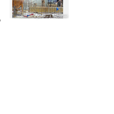
Bildrechte
:
grafolux & eye-server
n