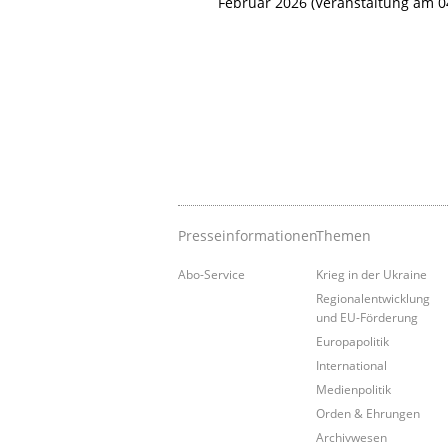
Februar 2026 (Veranstaltung am 0
Presseinformationen
Themen
Abo-Service
Krieg in der Ukraine
Regionalentwicklung
und EU-Förderung
Europapolitik
International
Medienpolitik
Orden & Ehrungen
Archivwesen