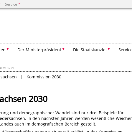
Service
Suchen
men
Der Ministerpräsident
Die Staatskanzlei
Servic
DEMOGRAFIE
rsachsen
Kommission 2030
achsen 2030
ierung und demographischer Wandel sind nur drei Beispiele für
iedersachsen. In den nächsten Jahren werden wesentliche Weiche
 Landes auch im demografischen Bereich gestellt.
issenschaftler haben sich bereit erklärt, in der Kommission