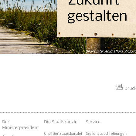
Bildrechte
:
Animaflora PicsSt
Druc
Der
Die Staatskanzlei
Service
Ministerpräsident
Chef der Staatskanzlei
Stellenausschreibungen