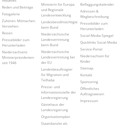
Aktuelles
Ministerin für Europa
Beflaggungskalender
Reden und Beiträge
und Regionale
Adressen &
Fotogalerie
Landesentwicklung
Wegbeschreibung
Zuhören. Mitmachen.
Landesbevollmächtigte
Pressebilder zum
Verstehen.
beim Bund
Herunterladen
Reisen
Niedersächsische
Social-Media-Spiegel
Landesvertretung
Pressebilder zum
Quicklinks Social Media
beim Bund
Herunterladen
Service-Portal
Niedersächsische
Niedersachsens
Niedersachsen für
Landesvertretung bei
Ministerpräsidenten
Kinder
der EU
seit 1946
Sitemap
Landesbeauftragter
für Migration und
Kontakt
Teilhabe
Sponsoring
Presse- und
Öffentliches
Informationsstelle der
Auftragswesen
Landesregierung
Impressum
Gästehaus der
Landesregierung
Organisationsplan
Staatskanzlei als