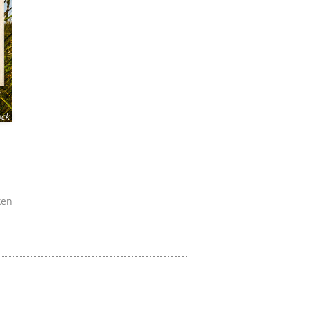
ock
ken