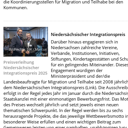
die Koordinierungsstellen für Migration und Teilhabe bei den
Kommunen.
Niedersächsischer Integrationspreis
Darüber hinaus engagieren sich in
Niedersachsen zahlreiche Vereine,
Bildrechte
:
StK / Marcus
Verbände, Institutionen, Initiativen,
Prell
Stiftungen, Kindertagesstätten und Sch
Preisverleihung
für ein gelingendes Miteinander. Diese
Niedersächsischer
Engagement würdigen der
Integrationspreis 2025
Ministerpräsident und der/die
Landesbeauftragte für Migration und Teilhabe seit 2008 jährlic
dem Niedersächsischen Integrationspreis (Link). Die Ausschrei
erfolgt in der Regel jedes Jahr im Januar durch die Niedersächs
Staatskanzlei mit einer einmonatigen Bewerbungsfrist. Das Mo
des Preises wechselt jährlich und setzt jeweils einen neuen
thematischen Schwerpunkt.
In der Regel werden bis zu sechs
herausragende Projekte, die das jeweilige Wettbewerbsmotto i
besonderer Weise erfüllen und einen wichtigen Beitrag zum
Gemeinwesen leisten von einer namhaften, unabhängigen Jury