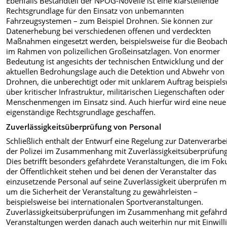
Ebenfalls Bestandteil der NPOG-Novelle ist eine klarstellende
Rechtsgrundlage für den Einsatz von unbemannten
Fahrzeugsystemen – zum Beispiel Drohnen. Sie können zur
Datenerhebung bei verschiedenen offenen und verdeckten
Maßnahmen eingesetzt werden, beispielsweise für die Beobac
im Rahmen von polizeilichen Großeinsatzlagen. Von enormer
Bedeutung ist angesichts der technischen Entwicklung und der
aktuellen Bedrohungslage auch die Detektion und Abwehr von
Drohnen, die unberechtigt oder mit unklarem Auftrag beispiel
über kritischer Infrastruktur, militärischen Liegenschaften oder
Menschenmengen im Einsatz sind. Auch hierfür wird eine neue
eigenständige Rechtsgrundlage geschaffen.
Zuverlässigkeitsüberprüfung von Personal
Schließlich enthält der Entwurf eine Regelung zur Datenverarbe
der Polizei im Zusammenhang mit Zuverlässigkeitsüberprüfun
Dies betrifft besonders gefährdete Veranstaltungen, die im Fok
der Öffentlichkeit stehen und bei denen der Veranstalter das
einzusetzende Personal auf seine Zuverlässigkeit überprüfen m
um die Sicherheit der Veranstaltung zu gewährleisten –
beispielsweise bei internationalen Sportveranstaltungen.
Zuverlässigkeitsüberprüfungen im Zusammenhang mit gefährd
Veranstaltungen werden danach auch weiterhin nur mit Einwill