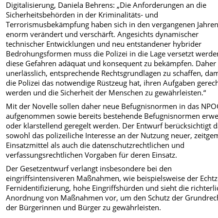
Digitalisierung, Daniela Behrens: „Die Anforderungen an die
Sicherheitsbehörden in der Kriminalitäts- und
Terrorismusbekämpfung haben sich in den vergangenen Jahre
enorm verändert und verschärft. Angesichts dynamischer
technischer Entwicklungen und neu entstandener hybrider
Bedrohungsformen muss die Polizei in die Lage versetzt werde
diese Gefahren adäquat und konsequent zu bekämpfen. Daher i
unerlässlich, entsprechende Rechtsgrundlagen zu schaffen, dam
die Polizei das notwendige Rüstzeug hat, ihren Aufgaben gerec
werden und die Sicherheit der Menschen zu gewährleisten.“
Mit der Novelle sollen daher neue Befugnisnormen in das NP
aufgenommen sowie bereits bestehende Befugnisnormen erwei
oder klarstellend geregelt werden. Der Entwurf berücksichtigt 
sowohl das polizeiliche Interesse an der Nutzung neuer, zeitg
Einsatzmittel als auch die datenschutzrechtlichen und
verfassungsrechtlichen Vorgaben für deren Einsatz.
Der Gesetzentwurf verlangt insbesondere bei den
eingriffsintensiveren Maßnahmen, wie beispielsweise der Echtz
Fernidentifizierung, hohe Eingriffshürden und sieht die richterl
Anordnung von Maßnahmen vor, um den Schutz der Grundrec
der Bürgerinnen und Bürger zu gewährleisten.