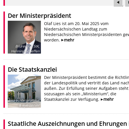
Der Ministerpräsident
Olaf Lies ist am 20. Mai 2025 vom
Niedersächsischen Landtag zum
Niedersächsischen Ministerpräsidenten ge
worden.
mehr
Bildrechte
:
StK,
Henning Scheffen
Die Staatskanzlei
Der Ministerpräsident bestimmt die Richtli
der Landespolitik und vertritt das Land nac
außen. Zur Erfüllung seiner Aufgaben steht
sozusagen als sein „Ministerium“, die
Staatskanzlei zur Verfügung.
mehr
Bildrechte
:
grafolux
& eye-server
Staatliche Auszeichnungen und Ehrungen 