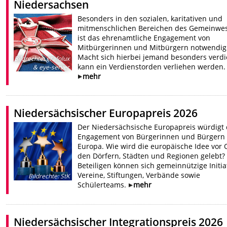
Niedersachsen
Besonders in den sozialen, karitativen und
mitmenschlichen Bereichen des Gemeinwe
ist das ehrenamtliche Engagement von
Mitbürgerinnen und Mitbürgern notwendig
Macht sich hierbei jemand besonders verdi
Bildrechte
:
grafolux
kann ein Verdienstorden verliehen werden.
& eye-server
mehr
Niedersächsischer Europapreis 2026
Der Niedersächsische Europapreis würdigt
Engagement von Bürgerinnen und Bürgern 
Europa. Wie wird die europäische Idee vor O
den Dörfern, Städten und Regionen gelebt?
Beteiligen können sich gemeinnützige Initia
Vereine, Stiftungen, Verbände sowie
Bildrechte
:
StK
Schülerteams.
mehr
Niedersächsischer Integrationspreis 2026