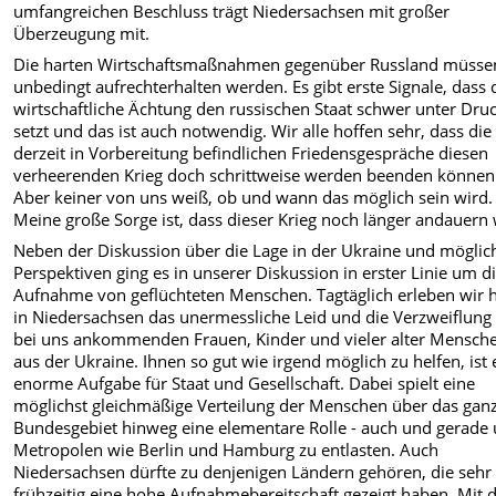
umfangreichen Beschluss trägt Niedersachsen mit großer
Überzeugung mit.
Die harten Wirtschaftsmaßnahmen gegenüber Russland müsse
unbedingt aufrechterhalten werden. Es gibt erste Signale, dass 
wirtschaftliche Ächtung den russischen Staat schwer unter Dru
setzt und das ist auch notwendig. Wir alle hoffen sehr, dass die
derzeit in Vorbereitung befindlichen Friedensgespräche diesen
verheerenden Krieg doch schrittweise werden beenden können
Aber keiner von uns weiß, ob und wann das möglich sein wird.
Meine große Sorge ist, dass dieser Krieg noch länger andauern 
Neben der Diskussion über die Lage in der Ukraine und möglic
Perspektiven ging es in unserer Diskussion in erster Linie um d
Aufnahme von geflüchteten Menschen. Tagtäglich erleben wir h
in Niedersachsen das unermessliche Leid und die Verzweiflung
bei uns ankommenden Frauen, Kinder und vieler alter Mensch
aus der Ukraine. Ihnen so gut wie irgend möglich zu helfen, ist 
enorme Aufgabe für Staat und Gesellschaft. Dabei spielt eine
möglichst gleichmäßige Verteilung der Menschen über das gan
Bundesgebiet hinweg eine elementare Rolle - auch und gerade
Metropolen wie Berlin und Hamburg zu entlasten. Auch
Niedersachsen dürfte zu denjenigen Ländern gehören, die sehr
frühzeitig eine hohe Aufnahmebereitschaft gezeigt haben. Mit