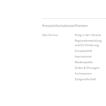
Presseinformationen
Themen
Abo-Service
Krieg in der Ukraine
Regionalentwicklung
und EU-Förderung
Europapolitik
International
Medienpolitik
Orden & Ehrungen
Archivwesen
Zivilgesellschaft