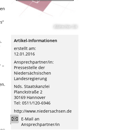
ten
s“
Bildrechte
:
Stk
Artikel-Informationen
,
r
erstellt am:
12.01.2016
Ansprechpartner/in:
r –
Pressestelle der
Niedersächsischen
Landesregierung
en.
Nds. Staatskanzlei
Planckstraße 2
30169 Hannover
Tel: 0511/120-6946
http://www.niedersachsen.de
E-Mail an
Ansprechpartner/in
ken