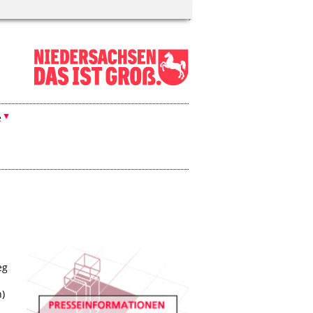
e
eg
)