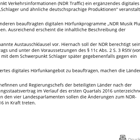
t Verkehrsinformationen (NDR Traffic) ein ergänzendes digitales
chlager und ähnliche deutschsprachige Produktionen“ veranstal
anderen beauftragten digitalen Hörfunkprogramme „NDR Musik Plu
den. Ausreichend erscheint die inhaltliche Beschreibung der
annte Austauschklausel vor. Hiernach soll der NDR berechtigt sein
s und unter den Voraussetzungen des § 11c Abs. 2 S. 3 RStV (vo
 mit dem Schwerpunkt Schlager später gegebenenfalls gegen ein
iertes digitales Hörfunkangebot zu beauftragen, machen die Lände
chefinnen und Regierungschefs der beteiligten Länder nach der
gsstaatsvertrag im Verlauf des ersten Quartals 2016 unterzeichn
 in den vier Landesparlamenten sollen die Änderungen zum NDR-
6 in Kraft treten.
Druc