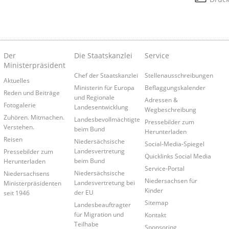
Der
Die Staatskanzlei
Service
Ministerpräsident
Chef der Staatskanzlei
Stellenausschreibungen
Aktuelles
Ministerin für Europa
Beflaggungskalender
Reden und Beiträge
und Regionale
Adressen &
Fotogalerie
Landesentwicklung
Wegbeschreibung
Zuhören. Mitmachen.
Landesbevollmächtigte
Pressebilder zum
Verstehen.
beim Bund
Herunterladen
Reisen
Niedersächsische
Social-Media-Spiegel
Landesvertretung
Pressebilder zum
Quicklinks Social Media
beim Bund
Herunterladen
Service-Portal
Niedersächsische
Niedersachsens
Niedersachsen für
Landesvertretung bei
Ministerpräsidenten
Kinder
der EU
seit 1946
Sitemap
Landesbeauftragter
für Migration und
Kontakt
Teilhabe
Sponsoring