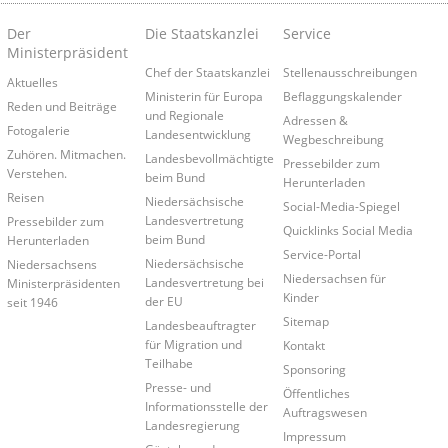
Der
Die Staatskanzlei
Service
Ministerpräsident
Chef der Staatskanzlei
Stellenausschreibungen
Aktuelles
Ministerin für Europa
Beflaggungskalender
Reden und Beiträge
und Regionale
Adressen &
Fotogalerie
Landesentwicklung
Wegbeschreibung
Zuhören. Mitmachen.
Landesbevollmächtigte
Pressebilder zum
Verstehen.
beim Bund
Herunterladen
Reisen
Niedersächsische
Social-Media-Spiegel
Landesvertretung
Pressebilder zum
Quicklinks Social Media
beim Bund
Herunterladen
Service-Portal
Niedersächsische
Niedersachsens
Niedersachsen für
Landesvertretung bei
Ministerpräsidenten
Kinder
der EU
seit 1946
Sitemap
Landesbeauftragter
für Migration und
Kontakt
Teilhabe
Sponsoring
Presse- und
Öffentliches
Informationsstelle der
Auftragswesen
Landesregierung
Impressum