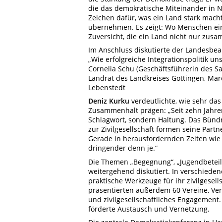
die das demokratische Miteinander in 
Zeichen dafür, was ein Land stark mac
übernehmen. Es zeigt: Wo Menschen eina
Zuversicht, die ein Land nicht nur zusa
Im Anschluss diskutierte der Landesbea
„Wie erfolgreiche Integrationspolitik uns
Cornelia Schu (Geschäftsführerin des S
Landrat des Landkreises Göttingen, Mar
Lebenstedt
Deniz Kurku
verdeutlichte, wie sehr da
Zusammenhalt prägen: „Seit zehn Jahr
Schlagwort, sondern Haltung. Das Bündnis
zur Zivilgesellschaft formen seine Part
Gerade in herausfordernden Zeiten wie 
dringender denn je.“
Die Themen „Begegnung“, „Jugendbeteili
weitergehend diskutiert. In verschied
praktische Werkzeuge für ihr zivilgesel
präsentierten außerdem 60 Vereine, Ver
und zivilgesellschaftliches Engagement. 
förderte Austausch und Vernetzung.