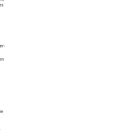
es
er-
hen
ie