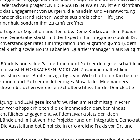
Niedersachsen prägen: „NIEDERSACHSEN PACKT AN ist ein sichtbar
ht: das Engagement von Bürgern, die handeln und Verantwortung
nder die Hand reichen, wächst aus praktischer Hilfe jene
mmenhält, sondern ihm Zukunft eröffnet.“
uftrage für Migration und Teilhabe, Deniz Kurku, auf dem Podium
ere Demokratie stärkt“ mit der Expertin für Integrationspolitik Dr.
achverständigenrates für Integration und Migration gGmbH), dem
cel Riethig sowie Noura Labanieh, Quartiersmanagerin aus Salzgitt
s Bündnis und seine Partnerinnen und Partner den gesellschaftlic
en beweist NIEDERSACHSEN PACKT AN: Zusammenhalt ist kein
 ist in seiner Breite einzigartig – von Wirtschaft über Kirchen bis
nerinnen und Partner ein lebendiges Mosaik des Miteinanders.
diesen brauchen wir diesen Schulterschluss für die Demokratie
gung“ und „Zivilgesellschaft“ wurden am Nachmittag in Foren
enen Workshops erhielten die Teilnehmenden darüber hinaus
lschaftliches Engagement. Auf dem „Marktplatz der Ideen“
bände und Initiativen ihre Projekte rund um Integration, Demokrat
Die Ausstellung bot Einblicke in erfolgreiche Praxis vor Ort und