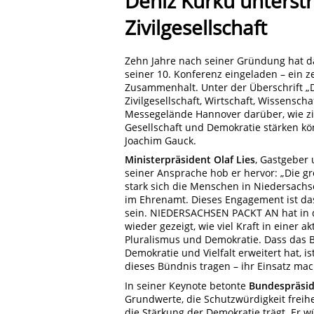
Deniz Kurku unterstr
Zivilgesellschaft
Zehn Jahre nach seiner Gründung hat 
seiner 10. Konferenz eingeladen – ein z
Zusammenhalt. Unter der Überschrift „
Zivilgesellschaft, Wirtschaft, Wissensch
Messegelände Hannover darüber, wie ziv
Gesellschaft und Demokratie stärken k
Joachim Gauck.
Ministerpräsident Olaf Lies
, Gastgeber 
seiner Ansprache hob er hervor: „Die gr
stark sich die Menschen in Niedersachs
im Ehrenamt. Dieses Engagement ist d
sein. NIEDERSACHSEN PACKT AN hat in 
wieder gezeigt, wie viel Kraft in einer ak
Pluralismus und Demokratie. Dass das B
Demokratie und Vielfalt erweitert hat, is
dieses Bündnis tragen – ihr Einsatz mac
In seiner Keynote betonte
Bundespräsid
Grundwerte, die Schutzwürdigkeit freih
die Stärkung der Demokratie trägt. Er 