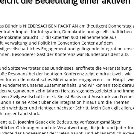
eicht die Bedeutung einer aktiven
das Bündnis NIEDERSACHSEN PACKT AN am (heutigen) Donnerstag 
entraler Impuls für Integration, Demokratie und gesellschaftlichen
Demokratie braucht …“ diskutierten 900 Teilnehmende aus
aft, Verwaltung und Politik im Convention Center auf dem
ilgesellschaftliches Engagement und gelingende Integration unse
önnen. Besonderer Gast der Konferenz war Bundespräsident a.D.
und Spitzenvertreter des Bündnisses, eröffnete die Veranstaltung. 
oße Resonanz bei der heutigen Konferenz zeigt eindrucksvoll, wie
en für ein demokratisches Miteinander engagieren – im Haupt- wi
as Fundament unseres Zusammenhalts, und wir können stolz darau
den vergangenen zehn Jahren Herausragendes geleistet und imme
tiven Zivilgesellschaft steckt: Sie ist Basis und Ausdruck von Freihei
ündnis seine Arbeit über die Integration hinaus um die Themen
t ein wichtiger und richtiger nächster Schritt. Mein Dank gilt allen, 
ht unser Land stark.
ent a. D. Joachim Gauck
die Bedeutung verfassungsmäßiger
eitlicher Ordnungen und die Verantwortung, die jede und jeder für
würdigte das Engagement der vielen haupt- und ehrenamtlich Aktiv