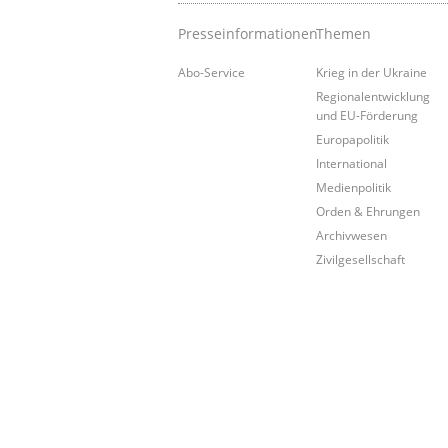
Presseinformationen
Themen
Abo-Service
Krieg in der Ukraine
Regionalentwicklung
und EU-Förderung
Europapolitik
International
Medienpolitik
Orden & Ehrungen
Archivwesen
Zivilgesellschaft