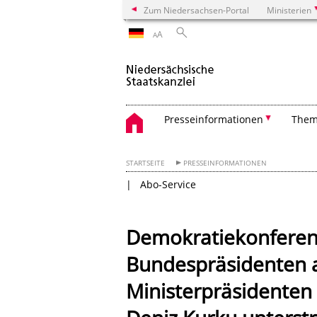
Zum Niedersachsen-Portal
Ministerien
A
A
Presseinformationen
The
STARTSEITE
PRESSEINFORMATIONEN
Abo-Service
Demokratiekonferen
Bundespräsidenten a
Ministerpräsidenten