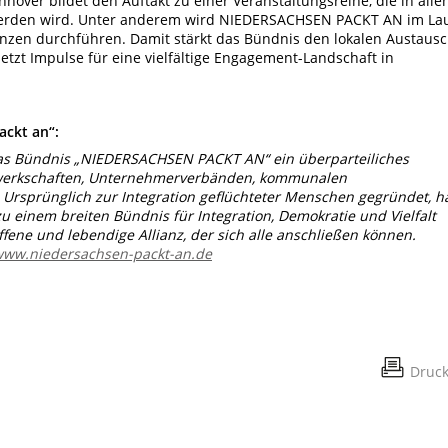
nover bildet den Auftakt zu einer Veranstaltungsreihe, die in alle
werden wird. Unter anderem wird NIEDERSACHSEN PACKT AN im La
nzen durchführen. Damit stärkt das Bündnis den lokalen Austausc
tzt Impulse für eine vielfältige Engagement-Landschaft in
ackt an“:
 das Bündnis „NIEDERSACHSEN PACKT AN“ ein überparteiliches
Gewerkschaften, Unternehmerverbänden, kommunalen
. Ursprünglich zur Integration geflüchteter Menschen gegründet, h
zu einem breiten Bündnis für Integration, Demokratie und Vielfalt
ffene und lebendige Allianz, der sich alle anschließen können.
ww.niedersachsen-packt-an.de
Druc