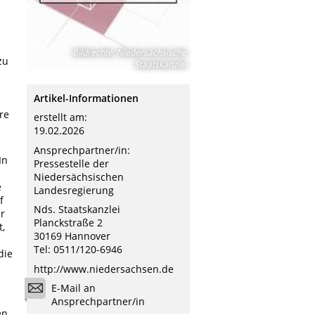
Bildrechte
:
Niedersächsische
zu
Staatskanzlei
Artikel-Informationen
re
erstellt am:
19.02.2026
Ansprechpartner/in:
In
Pressestelle der
Niedersächsischen
e
Landesregierung
f
Nds. Staatskanzlei
r
Planckstraße 2
t,
30169 Hannover
Tel: 0511/120-6946
die
http://www.niedersachsen.de
E-Mail an
Ansprechpartner/in
en,