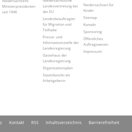
Niedersächsische
Niedersachsens
Niedersachsen für
Landesvertretung bei
Ministerpräsidenten
Kinder
der EU
seit 1946
Sitemap
Landesbeauftragter
für Migration und
Kontakt
Teilhabe
Sponsoring
Presse- und
Öffentliches
Informationsstelle der
Auftragswesen
Landesregierung
Impressum
Gästehaus der
Landesregierung
Organisationsplan
Staatskanzlei als
Arbeitgeberin
z
Kontakt
RSS
Inhaltsverzeichnis
Barrierefreiheit