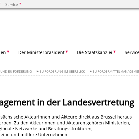
Service
Suchen
men
Der Ministerpräsident
Die Staatskanzlei
Servic
 UND EU-FÖRDERUNG
EU-FÖRDERUNG IM ÜBERBLICK
EU-FÖRDERMITTELMANAGEME
agement in der Landesvertretung
rsächsische Akteurinnen und Akteure direkt aus Brüssel heraus
erben. Zu den Akteurinnen und Akteuren gehören Ministerien,
ionale Netzwerke und Beratungsstrukturen,
kleine und mittlere Unternehmen.