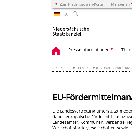
Zum Niedersachsen-Portal
Ministerien
A
A
Presseinformationen
The
STARTSEITE
THEMEN
REGIONALENTWICKLUNG
EU-Fördermittelman
Die Landesvertretung unterstützt niede
dabei, europäische Fördermittel einzuw
Landesämter, Kommunen, Verbände, reg
Wirtschaftsfördergesellschaften sowie 