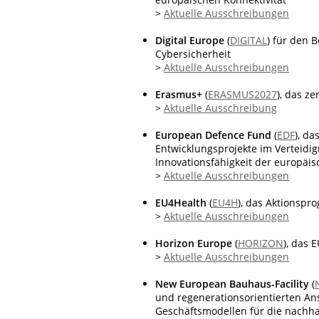
>
Aktuelle Ausschreibungen
Digital Europe
(
DIGITAL
) für den 
Cybersicherheit
>
Aktuelle Ausschreibungen
Erasmus+
(
ERASMUS2027
), das z
>
Aktuelle Ausschreibung
European Defence Fund
(
EDF
), d
Entwicklungsprojekte im Verteidi
Innovationsfähigkeit der europäis
>
Aktuelle Ausschreibungen
EU4Health
(
EU4H
), das Aktionsp
>
Aktuelle Ausschreibungen
Horizon Europe
(
HORIZON
), das
>
Aktuelle Ausschreibungen
New European Bauhaus-Facility
(
und regenerationsorientierten An
Geschäftsmodellen für die nachha