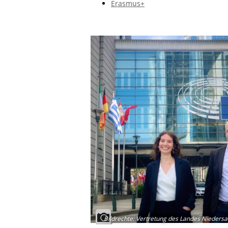
Erasmus+
Bildrechte
:
Vertretung des Landes Niedersa