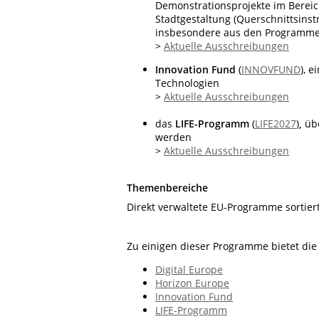
Demonstrationsprojekte im Bereic
Stadtgestaltung (Querschnittsins
insbesondere aus den Programmen
>
Aktuelle Ausschreibungen
Innovation Fund
(
INNOVFUND
), 
Technologien
>
Aktuelle Ausschreibungen
das
LIFE-Programm
(
LIFE2027
)
,
übe
werden
>
Aktuelle Ausschreibungen
Themenbereiche
Direkt verwaltete EU-Programme sortier
Zu einigen dieser Programme bietet di
Digital Europe
Horizon Europe
Innovation Fund
LIFE-Programm