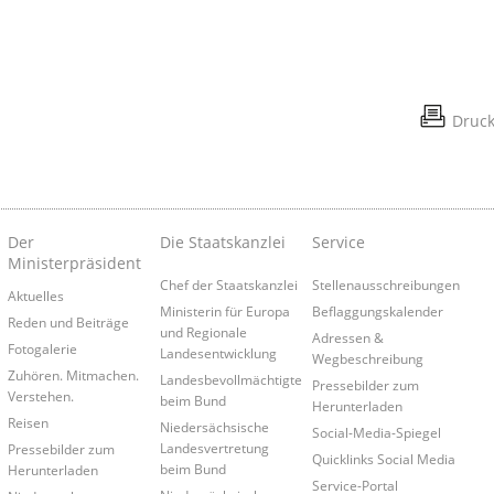
Druc
Der
Die Staatskanzlei
Service
Ministerpräsident
Chef der Staatskanzlei
Stellenausschreibungen
Aktuelles
Ministerin für Europa
Beflaggungskalender
Reden und Beiträge
und Regionale
Adressen &
Fotogalerie
Landesentwicklung
Wegbeschreibung
Zuhören. Mitmachen.
Landesbevollmächtigte
Pressebilder zum
Verstehen.
beim Bund
Herunterladen
Reisen
Niedersächsische
Social-Media-Spiegel
Landesvertretung
Pressebilder zum
Quicklinks Social Media
beim Bund
Herunterladen
Service-Portal