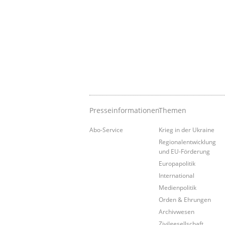
Presseinformationen
Themen
Abo-Service
Krieg in der Ukraine
Regionalentwicklung
und EU-Förderung
Europapolitik
International
Medienpolitik
Orden & Ehrungen
Archivwesen
Zivilgesellschaft