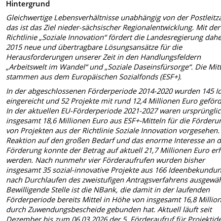
Hintergrund
Gleichwertige Lebensverhältnisse unabhängig von der Postleitza
das ist das Ziel nieder-sächsischer Regionalentwicklung. Mit der
Richtlinie „Soziale Innovation“ fördert die Landesregierung dahe
2015 neue und übertragbare Lösungsansätze für die
Herausforderungen unserer Zeit in den Handlungsfeldern
„Arbeitswelt im Wandel“ und „Soziale Daseinsfürsorge“. Die Mitt
stammen aus dem Europäischen Sozialfonds (ESF+).
In der abgeschlossenen Förderperiode 2014-2020 wurden 145 I
eingereicht und 52 Projekte mit rund 12,4 Millionen Euro geförd
In der aktuellen EU-Förderperiode 2021-2027 waren ursprüngli
insgesamt 18,6 Millionen Euro aus ESF+-Mitteln für die Förderu
von Projekten aus der Richtlinie Soziale Innovation vorgesehen.
Reaktion auf den großen Bedarf und das enorme Interesse an d
Förderung konnte der Betrag auf aktuell 21,7 Millionen Euro er
werden. Nach nunmehr vier Förderaufrufen wurden bisher
insgesamt 35 sozial-innovative Projekte aus 166 Ideenbekundu
nach Durchlaufen des zweistufigen Antragsverfahrens ausgewäh
Bewilligende Stelle ist die NBank, die damit in der laufenden
Förderperiode bereits Mittel in Höhe von insgesamt 16,8 Millio
durch Zuwendungsbescheide gebunden hat. Aktuell läuft seit
Dezember bis zum 06.03.2026 der 5. Förderaufruf für Projektid