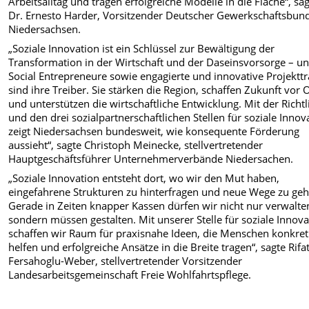
Arbeitsalltag und tragen erfolgreiche Modelle in die Fläche“, sa
Dr. Ernesto Harder, Vorsitzender Deutscher Gewerkschaftsbun
Niedersachsen.
„Soziale Innovation ist ein Schlüssel zur Bewältigung der
Transformation in der Wirtschaft und der Daseinsvorsorge – u
Social Entrepreneure sowie engagierte und innovative Projektt
sind ihre Treiber. Sie stärken die Region, schaffen Zukunft vor 
und unterstützen die wirtschaftliche Entwicklung. Mit der Richtl
und den drei sozialpartnerschaftlichen Stellen für soziale Innov
zeigt Niedersachsen bundesweit, wie konsequente Förderung
aussieht“, sagte Christoph Meinecke, stellvertretender
Hauptgeschäftsführer Unternehmerverbände Niedersachen.
„Soziale Innovation entsteht dort, wo wir den Mut haben,
eingefahrene Strukturen zu hinterfragen und neue Wege zu geh
Gerade in Zeiten knapper Kassen dürfen wir nicht nur verwalte
sondern müssen gestalten. Mit unserer Stelle für soziale Innova
schaffen wir Raum für praxisnahe Ideen, die Menschen konkret
helfen und erfolgreiche Ansätze in die Breite tragen“, sagte Rifa
Fersahoglu-Weber, stellvertretender Vorsitzender
Landesarbeitsgemeinschaft Freie Wohlfahrtspflege.