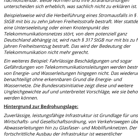
nachvollziehbar. Beide Normen und ihre Strafandrohungen
unterscheiden sich erheblich, was sachlich nicht zu erklären ist.
Beispielsweise wird die Herbeiführung eines Stromausfalls in §
StGB mit bis zu zehn Jahren Freiheitsstrafe bestraft. Wer stattd
eine Unterseeleitung oder einen Knotenpunkt des
Telekommunikationsnetzes stört, von dem potenziell ganz
Deutschland abhängig ist, wird nach § 317 StGB nur mit bis zu 
Jahren Freiheitsentzug bestraft. Das wird der Bedeutung der
Telekommunikation nicht mehr gerecht.
Ein weiteres Beispiel: Fahrlässige Beschädigungen und sogar
Gefährdungen von Telekommunikationsleitungen werden bestra
von Energie- und Wasserleitungen hingegen nicht. Das wieder
benachteiligt ohne erkennbaren Grund die Energie- und
Wassernetze.
Die Bundesratsinitiative zeigt diese und weitere
Ungleichgewichte auf und unterbreitet Vorschläge, wie sie beh
werden können.
Hintergrund zur Bedrohungslage:
Zuverlässige, leistungsfähige Infrastruktur ist Grundlage für un
Wirtschafts- und Gesellschaftsordnung, von Verkehrswegen üb
Abwasserleitungen hin zu Glasfaser- und Mobilfunknetzen. Der
fortschrittliche Ausbau der Infrastruktur ist wesentlicher