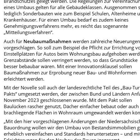
Brandschutzes gelegt werden. Die Regelungen zur Vereinfachu
eines Umbaus gelten für alle Gebäudeklassen. Ausgenommen 
lediglich Sonderbauten wie zum Beispiel Schulen, Altenheime 
Krankenhäuser. Für einen Umbau bedarf es zudem keines
Genehmigungsverfahrens mehr, es reicht das sogenannte
„Mitteilungsverfahren“.
Auch für
Neubaumaßnahmen
werden zahlreiche Neuerunge
vorgeschlagen. So soll zum Beispiel die Pflicht zur Errichtung v
Einstellplätzen für Autos beim Wohnungsbau aufgehoben werd
Grenzabstände sollen verringert werden, so dass Grundstücke
besser bebaubar wären. Mit einer Innovationsklausel sollen
Baumaßnahmen zur Erprobung neuer Bau- und Wohnformen
erleichtert werden.
Mit der Novelle soll auch der landesrechtliche Teil des „Bau-Tu
Pakts“ umgesetzt werden, der zwischen Bund und Ländern Anf
November 2023 geschlossenen wurde. Mit dem Pakt sollen
Baulücken rascher genutzt, Dächer einfacher bebaut oder auch
brachliegende Flächen in Wohnraum umgewandelt werden kö
„Mit den hier vorgeschlagenen Änderungen der Niedersächsis
Bauordnung wollen wir den Umbau von Bestandsimmobilien 
erheblich vereinfachen und Standards heruntersetzen – und mi