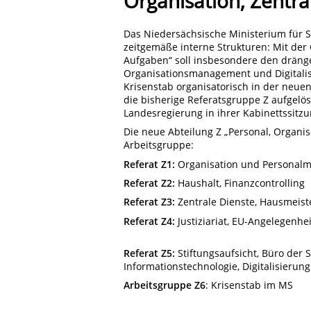
Organisation, Zentr
Das Niedersächsische Ministerium für So
zeitgemäße interne Strukturen: Mit der
Aufgaben“ soll insbesondere den drän
Organisationsmanagement und Digitalis
Krisenstab organisatorisch in der neue
die bisherige Referatsgruppe Z aufgelö
Landesregierung in ihrer Kabinettssitzu
Die neue Abteilung Z „Personal, Organis
Arbeitsgruppe:
Referat Z1:
Organisation und Personal
Referat Z2:
Haushalt, Finanzcontrolling
Referat Z3:
Zentrale Dienste, Hausmeiste
Referat Z4:
Justiziariat, EU-Angelegenhe
Referat Z5:
Stiftungsaufsicht, Büro der 
Informationstechnologie, Digitalisieru
Arbeitsgruppe Z6
: Krisenstab im MS