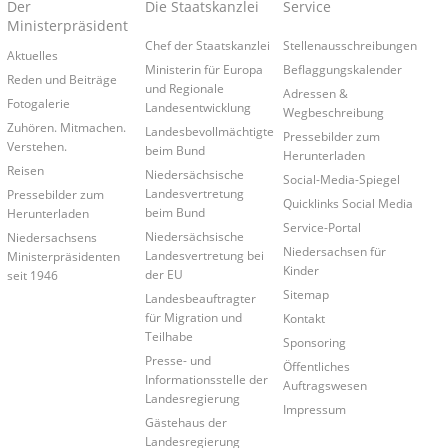
Der
Die Staatskanzlei
Service
Ministerpräsident
Chef der Staatskanzlei
Stellenausschreibungen
Aktuelles
Ministerin für Europa
Beflaggungskalender
Reden und Beiträge
und Regionale
Adressen &
Fotogalerie
Landesentwicklung
Wegbeschreibung
Zuhören. Mitmachen.
Landesbevollmächtigte
Pressebilder zum
Verstehen.
beim Bund
Herunterladen
Reisen
Niedersächsische
Social-Media-Spiegel
Landesvertretung
Pressebilder zum
Quicklinks Social Media
beim Bund
Herunterladen
Service-Portal
Niedersächsische
Niedersachsens
Niedersachsen für
Landesvertretung bei
Ministerpräsidenten
Kinder
der EU
seit 1946
Sitemap
Landesbeauftragter
für Migration und
Kontakt
Teilhabe
Sponsoring
Presse- und
Öffentliches
Informationsstelle der
Auftragswesen
Landesregierung
Impressum
Gästehaus der
Landesregierung