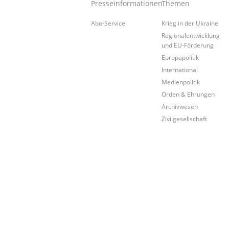
Presseinformationen
Themen
Abo-Service
Krieg in der Ukraine
Regionalentwicklung
und EU-Förderung
Europapolitik
International
Medienpolitik
Orden & Ehrungen
Archivwesen
Zivilgesellschaft