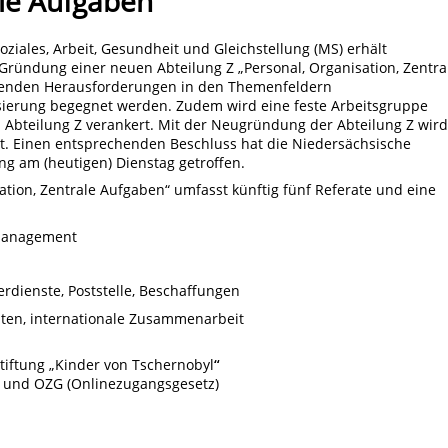
ale Aufgaben“
ziales, Arbeit, Gesundheit und Gleichstellung (MS) erhält
 Gründung einer neuen Abteilung Z „Personal, Organisation, Zentra
genden Herausforderungen in den Themenfeldern
ierung begegnet werden. Zudem wird eine feste Arbeitsgruppe
n Abteilung Z verankert. Mit der Neugründung der Abteilung Z wird
st. Einen entsprechenden Beschluss hat die Niedersächsische
ng am (heutigen) Dienstag getroffen.
ation, Zentrale Aufgaben“ umfasst künftig fünf Referate und eine
management
rdienste, Poststelle, Beschaffungen
iten, internationale Zusammenarbeit
Stiftung „Kinder von Tschernobyl
“
ng und OZG (Onlinezugangsgesetz)