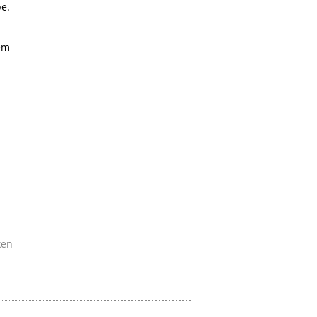
e.
em
ken