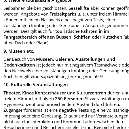
Seilbahnen bleiben geschlossen,
Sessellifte
aber können geöffn
werden. Angebote von
Freizeitparks
u. ä. unter freiem Himmel
können mit einem Nachweis eines negativen Tests, einer
vollständigen Impfung oder Genesung in Anspruch genommen
werden. Dies gilt auch für
touristische Fahrten in im
Fahrgastbereich offenen Bussen, Schiffen oder Kutschen
(al
ohne Dach oder Plane).
9. Museen etc.
Der Besuch von
Museen, Galerien, Ausstellungen und
Gedenkstätten
ist jedoch nur mit negativem Testnachweis od
den Nachweis einer vollständigen Impfung oder Genesung mögl
Auch hier gilt eine Kapazitätsbegrenzung von 50 %.
10. Kulturelle Veranstaltungen
Theater, Kinos Konzerthäuser und Kulturzentren
dürfen unt
freiem Himmel mit bis zu
250 Personen
Sitzveranstaltungen m
Hygienekonzept und hinreichendem Abstand durchführen.
Zugangserfordernis ist eine
negative Testung
, eine vollständig
Impfung oder eine Genesung. Erlaubt sind nur Veranstaltungen,
nicht auf eine Interaktion und Kommunikation zwischen den
Besucherinnen und Besuchern angelegt sind. Beispiele hierfür 