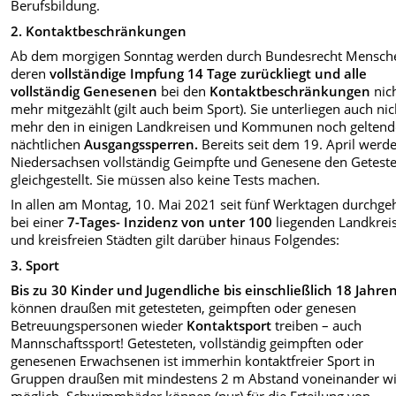
Berufsbildung.
2. Kontaktbeschränkungen
Ab dem morgigen Sonntag werden durch Bundesrecht Mensch
deren
vollständige Impfung 14 Tage zurückliegt und alle
vollständig Genesenen
bei den
Kontaktbeschränkungen
nic
mehr mitgezählt (gilt auch beim Sport). Sie unterliegen auch nic
mehr den in einigen Landkreisen und Kommunen noch gelten
nächtlichen
Ausgangssperren.
Bereits seit dem 19. April werde
Niedersachsen
vollständig Geimpfte und Genesene den Getest
gleichgestellt. Sie müssen also keine Tests machen.
In allen am Montag, 10. Mai 2021 seit fünf Werktagen durchg
bei einer
7-Tages- Inzidenz von unter 100
liegenden Landkrei
und kreisfreien Städten gilt darüber hinaus Folgendes:
3. Sport
Bis zu 30 Kinder und Jugendliche
bis einschließlich 18 Jahre
können draußen mit getesteten, geimpften oder genesen
Betreuungspersonen wieder
Kontaktsport
treiben – auch
Mannschaftssport! Getesteten, vollständig geimpften oder
genesenen Erwachsenen ist immerhin kontaktfreier Sport in
Gruppen draußen mit mindestens 2 m Abstand voneinander w