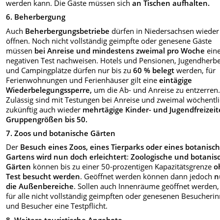
werden kann. Die Gäste müssen sich
an Tischen aufhalten.
6. Beherbergung
Auch
Beherbergungsbetriebe
dürfen in Niedersachsen wieder
öffnen. Noch nicht vollständig geimpfte oder genesene Gäste
müssen
bei Anreise und mindestens zweimal pro Woche
ein
negativen Test nachweisen. Hotels und Pensionen, Jugendherb
und Campingplätze dürfen nur bis zu
60 % belegt
werden, für
Ferienwohnungen und Ferienhäuser gilt eine
eintägige
Wiederbelegungssperre,
um die Ab- und Anreise zu entzerren
Zulässig sind mit Testungen bei Anreise und zweimal wöchentl
zukünftig auch wieder
mehrtägige
Kinder- und Jugendfreizeit
Gruppengrößen bis 50.
7. Zoos und botanische Gärten
Der
Besuch eines Zoos, eines Tierparks oder eines botanisc
Gartens wird nun doch erleichtert
:
Zoologische und botanis
Gärten
können bis zu einer 50-prozentigen Kapazitätsgrenze
o
Test besucht werden
. Geöffnet werden können dann jedoch
n
die Außenbereiche
. Sollen auch Innenräume geöffnet werden, 
für alle nicht vollständig geimpften oder genesenen Besucheri
und Besucher eine Testpflicht.
8. Weitere touristische Angebote