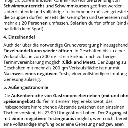
möglich. Schwimmbäder können (nur) für die Erteilung von
Schwimmunterricht und Schwimmkursen
geöffnet werden.
Unterrichtende und volljährige Teilnehmende müssen getestet 
die Gruppen dürfen jenseits der Geimpften und Genesenen nic
mehr als
20 Personen
umfassen.
Solarien
dürfen öffnen (sind 
natürlich kein Sport).
4. Einzelhandel
Auch der über die notwendige Grundversorgung hinausgehend
Einzelhandel kann wieder öffnen.
In Geschäften bis zu einer
Verkaufsfläche von 200 m² ist ein Einkauf nach vorheriger
Terminvereinbarung möglich (
Click and Meet)
. Der Zugang zu
Geschäften mit mehr als 200 qm Verkaufsfläche ist nur mit
Nachweis eines negativen Tests
, einer vollständigen Impfung
Genesung zulässig.
5. Außengastronomie
Die
Außenbereiche von Gastronomiebetrieben (mit und oh
Speiseangebot)
dürfen mit einem Hygienekonzept, das
insbesondere hinreichende Abstände zwischen den einzelnen
Tischen vorsieht, bis 23:00 Uhr geöffnet haben. Der
Zugang ist
mit einem negativen Testergebnis
möglich, wenn nicht bereit
eine vollständige Impfung oder eine Genesung nachgewiesen