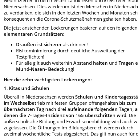
Neuinfizierten in den meisten Landkreisen und kreisfreien Städ
Niedersachsen. Dies wiederum ist den Menschen in Niedersac
zu verdanken, die sich in den letzten Wochen und Monaten seh
konsequent an die Corona-Schutzmaßnahmen gehalten haben.
Die jetzt anstehenden Lockerungen basieren auf den folgende
elementaren Grundsätzen:
Draußen ist sicherer
als drinnen!
Risikominimierung durch deutliche Ausweitung der
Testpflichten!
Für alle gilt auch weiterhin
Abstand halten
und
Tragen e
Mund-Nasen- Bedeckung
!
Hier die zehn wichtigsten Lockerungen:
1. Kitas und Schulen
Überall in Niedersachsen werden
Schulen und Kindertagesst
im Wechselbetrieb
mit festen Gruppen offengehalten
bis zum
übernächsten Tag nach drei aufeinanderfolgenden Tagen, 
denen die 7-Tages-Inzidenz von 165 überschritten wird
. Die
außerschulische Bildung und Erwachsenenbildung wird auch w
zugelassen. Die Öffnungen im Bildungsbereich werden durch
zweimal wöchentliche Tests abgesichert. Das gilt nun auch für 