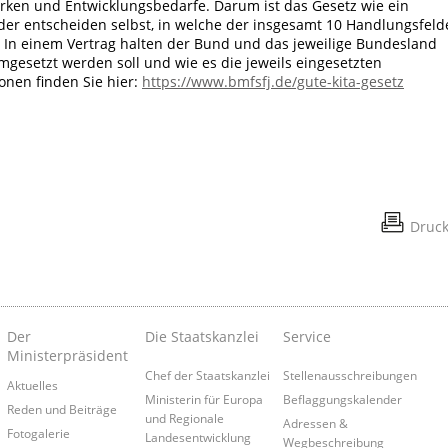
rken und Entwicklungsbedarfe. Darum ist das Gesetz wie ein
er entscheiden selbst, in welche der insgesamt 10 Handlungsfeld
 In einem Vertrag halten der Bund und das jeweilige Bundesland
umgesetzt werden soll und wie es die jeweils eingesetzten
onen finden Sie hier:
https://www.bmfsfj.de/gute-kita-gesetz
Druc
Der
Die Staatskanzlei
Service
Ministerpräsident
Chef der Staatskanzlei
Stellenausschreibungen
Aktuelles
Ministerin für Europa
Beflaggungskalender
Reden und Beiträge
und Regionale
Adressen &
Fotogalerie
Landesentwicklung
Wegbeschreibung