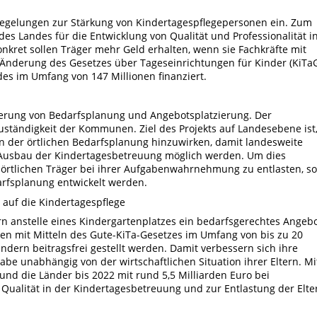
Regelungen zur Stärkung von Kindertagespflegepersonen ein. Zum
des Landes für die Entwicklung von Qualität und Professionalität i
Konkret sollen Träger mehr Geld erhalten, wenn sie Fachkräfte mit
e Änderung des Gesetzes über Tageseinrichtungen für Kinder (KiTa
des im Umfang von 147 Millionen finanziert.
sserung von Bedarfsplanung und Angebotsplatzierung. Der
Zuständigkeit der Kommunen. Ziel des Projekts auf Landesebene ist
en der örtlichen Bedarfsplanung hinzuwirken, damit landesweite
 Ausbau der Kindertagesbetreuung möglich werden. Um dies
e örtlichen Träger bei ihrer Aufgabenwahrnehmung zu entlasten, so
darfsplanung entwickelt werden.
t auf die Kindertagespflege
rn anstelle eines Kindergartenplatzes ein bedarfsgerechtes Angeb
en mit Mitteln des Gute-KiTa-Gesetzes im Umfang von bis zu 20
ndern beitragsfrei gestellt werden. Damit verbessern sich ihre
be unabhängig von der wirtschaftlichen Situation ihrer Eltern. Mi
und die Länder bis 2022 mit rund 5,5 Milliarden Euro bei
ualität in der Kindertagesbetreuung und zur Entlastung der Elte