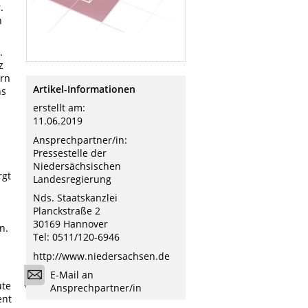
.
n
.
z
ern
Artikel-Informationen
ns
erstellt am:
11.06.2019
Ansprechpartner/in:
Pressestelle der
Niedersächsischen
rgt
Landesregierung
Nds. Staatskanzlei
Planckstraße 2
30169 Hannover
n.
Tel: 0511/120-6946
http://www.niedersachsen.de
E-Mail an
ute
Ansprechpartner/in
ent