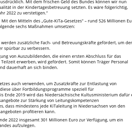
usdrücklich. Mit dem frischen Geld des Bundes können wir nun
ität in der Kindertagesbetreuung setzten. Es wäre folgerichtig,
hr 2022 zu verstetigen.“
 Mit den Mitteln des „Gute-KiTa-Gesetzes“ – rund 526 Millionen Eu
 folgende sechs Maßnahmen umsetzen:
 werden zusätzliche Fach- und Betreuungskräfte gefördert, um de
er spürbar zu verbessern.
tigung von Auszubildenden, die einen ersten Abschluss für das
Teilzeit erwerben, wird gefördert. Somit können Träger Personal
 und dauerhaft an sich binden.
etzes auch verwenden, um Zusatzkräfte zur Entlastung von
 diese über Fortbildungsprogramme speziell für
Bis Ende 2019 wird das Niedersächsische Kultusministerium dafür 
gsangebote zur Stärkung von Leitungskompetenzen
 es, dass mindestens jede KiTaleitung in Niedersachsen von den
angeboten profitieren kann.
nde 2022 insgesamt 301 Millionen Euro zur Verfügung, um ein
andes aufzulegen.