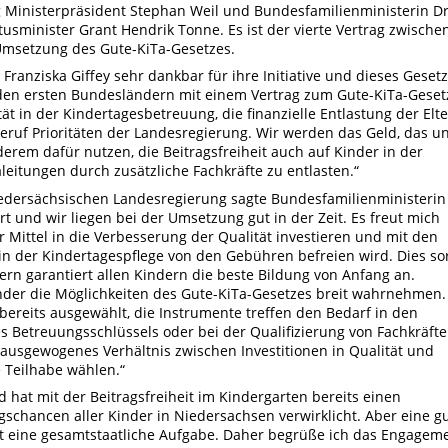
 Ministerpräsident Stephan Weil und Bundesfamilienministerin Dr
tusminister Grant Hendrik Tonne. Es ist der vierte Vertrag zwische
msetzung des Gute-KiTa-Gesetzes.
 Franziska Giffey sehr dankbar für ihre Initiative und dieses Gesetz
 den ersten Bundesländern mit einem Vertrag zum Gute-KiTa-Geset
ität in der Kindertagesbetreuung, die finanzielle Entlastung der Elt
Beruf Prioritäten der Landesregierung. Wir werden das Geld, das u
derem dafür nutzen, die Beitragsfreiheit auch auf Kinder in der
eitungen durch zusätzliche Fachkräfte zu entlasten.“
edersächsischen Landesregierung sagte Bundesfamilienministerin
rt und wir liegen bei der Umsetzung gut in der Zeit. Es freut mich
 Mittel in die Verbesserung der Qualität investieren und mit den
 in der Kindertagespflege von den Gebühren befreien wird. Dies so
dern garantiert allen Kindern die beste Bildung von Anfang an.
änder die Möglichkeiten des Gute-KiTa-Gesetzes breit wahrnehmen.
bereits ausgewählt, die Instrumente treffen den Bedarf in den
s Betreuungsschlüssels oder bei der Qualifizierung von Fachkräfte
 ausgewogenes Verhältnis zwischen Investitionen in Qualität und
 Teilhabe wählen.“
d hat mit der Beitragsfreiheit im Kindergarten bereits einen
gschancen aller Kinder in Niedersachsen verwirklicht. Aber eine g
st eine gesamtstaatliche Aufgabe. Daher begrüße ich das Engagem