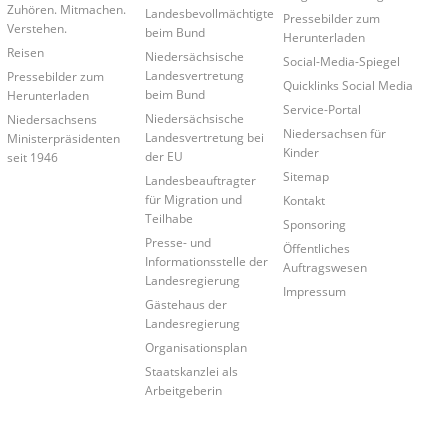
Zuhören. Mitmachen.
Landesbevollmächtigte
Pressebilder zum
Verstehen.
beim Bund
Herunterladen
Reisen
Niedersächsische
Social-Media-Spiegel
Landesvertretung
Pressebilder zum
Quicklinks Social Media
beim Bund
Herunterladen
Service-Portal
Niedersächsische
Niedersachsens
Niedersachsen für
Landesvertretung bei
Ministerpräsidenten
Kinder
der EU
seit 1946
Sitemap
Landesbeauftragter
für Migration und
Kontakt
Teilhabe
Sponsoring
Presse- und
Öffentliches
Informationsstelle der
Auftragswesen
Landesregierung
Impressum
Gästehaus der
Landesregierung
Organisationsplan
Staatskanzlei als
Arbeitgeberin