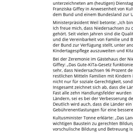
unterzeichneten am (heutigen) Dienstag
Franziska Giffey in Anwesenheit von Kul
dem Bund und einem Bundesland zur U
Ministerpräsident Weil betonte: „Ich bin
Ich freue mich, dass Niedersachsen zu
gehört. Seit vielen Jahren sind die Qual
und die Vereinbarkeit von Familie und 
der Bund zur Verfügung stellt, unter an
Kindertagespflege auszuweiten und Kital
Bei der Zeremonie im Gästehaus der Ni
Giffey: „Das Gute-KiTa-Gesetz funktionie
sehr, dass Niedersachsen 96 Prozent der
restlichen Mitteln Familien mit Kindern
nicht nur für soziale Gerechtigkeit, son
Insgesamt zeichnet sich ab, dass die L
Fast alle zehn Handlungsfelder wurden 
Ländern, sei es bei der Verbesserung de
Deutlich wird auch, dass die Länder ein
Gebührenentlastungen für eine bessere
Kultusminister Tonne erklärte: „Das Lan
wichtigen Baustein zu gerechten Bildun
vorschulische Bildung und Betreuung i