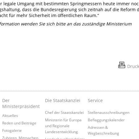
 der legale Umgang mit bestimmten Springmessern heute immer no
ngshaltung, dass die Bundesregierung sich zeitnah auf die Reform 
cht für mehr Sicherheit im öffentlichen Raum.“
nformation wenden Sie sich bitte an das zuständige Ministerium
Druc
Der
Die Staatskanzlei
Service
Ministerpräsident
Chef der Staatskanzlei
Stellenausschreibungen
Aktuelles
Ministerin für Europa
Beflaggungskalender
Reden und Beiträge
und Regionale
Adressen &
Fotogalerie
Landesentwicklung
Wegbeschreibung
Zuhören. Mitmachen.
Landesbevollmächtigte