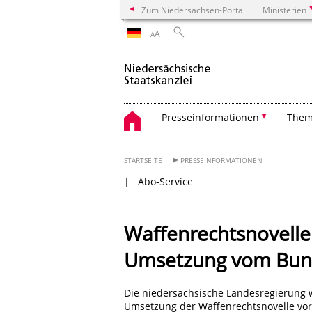
Zum Niedersachsen-Portal
Ministerien
A
A
Presseinformationen
The
STARTSEITE
PRESSEINFORMATIONEN
Abo-Service
Waffenrechtsnovelle
Umsetzung vom Bu
Die niedersächsische Landesregierung w
Umsetzung der Waffenrechtsnovelle vor