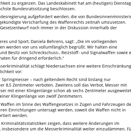
chkeit zu ergänzen. Das Landeskabinett hat am (heutigen) Dienstag
ächste Bundesratssitzung beschlossen.
Bundesregierung aufgefordert werden, die von Bundesinnenministeri
ngekündigte Verschärfung des Waffenrechts zeitnah umzusetzen.
 Gesetzentwurf noch immer in der Diskussion innerhalb der
eres und Sport, Daniela Behrens, sagt: „Die im vorliegenden
 werden von uns vollumfänglich begrüßt. Wir halten eine
 und Besitz von Schreckschuss-, Reizstoff- und Signalwaffen sowie 
aten für dringend erforderlich.“
rkriminalität schlägt Niedersachsen eine weitere Einschränkun
ichkeit vor:
er Springmesser – nach geltendem Recht sind bislang nur
r 8,5 Zentimeter verboten. Zweitens soll das Verbot, Messer mit
sser mit einer Klingenlänge schon ab sechs Zentimeter ausgeweite
b einer Klingenlänge von zwölf Zentimetern.
er Waffen im Sinne des Waffengesetzes in Zügen und Fahrzeugen d
ren Einrichtungen untersagt werden, soweit die Waffen nicht in
rtiert werden.
 Kriminalitätsstatistiken zeigen, dass weitere Änderungen im
 insbesondere um die Messerkriminalität weiter einzudämmen. F