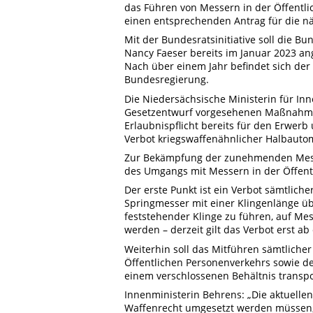
das Führen von Messern in der Öffentli
einen entsprechenden Antrag für die n
Mit der Bundesratsinitiative soll die 
Nancy Faeser bereits im Januar 2023 a
Nach über einem Jahr befindet sich der
Bundesregierung.
Die Niedersächsische Ministerin für Inn
Gesetzentwurf vorgesehenen Maßnahmen
Erlaubnispflicht bereits für den Erwerb
Verbot kriegswaffenähnlicher Halbautom
Zur Bekämpfung der zunehmenden Messe
des Umgangs mit Messern in der Öffentl
Der erste Punkt ist ein Verbot sämtlich
Springmesser mit einer Klingenlänge übe
feststehender Klinge zu führen, auf Me
werden – derzeit gilt das Verbot erst a
Weiterhin soll das Mitführen sämtlich
Öffentlichen Personenverkehrs sowie de
einem verschlossenen Behältnis transpo
Innenministerin Behrens: „Die aktuellen
Waffenrecht umgesetzt werden müssen,