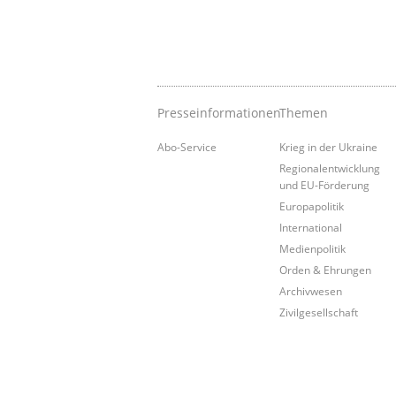
Presseinformationen
Themen
Abo-Service
Krieg in der Ukraine
Regionalentwicklung
und EU-Förderung
Europapolitik
International
Medienpolitik
Orden & Ehrungen
Archivwesen
Zivilgesellschaft