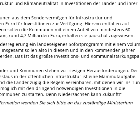
uktur und Klimaneutralität in Investitionen der Länder und ihrer
unen aus dem Sondervermögen für Infrastruktur und
en Euro für Investitionen zur Verfügung. Hiervon entfallen auf
avon sollen die Kommunen mit einem Anteil von mindestens 60
avon, rund
4,7 Milliarden Euro, erhalten sie pauschal zugewiesen.
andesregierung ein landeseigenes Sofortprogramm mit einem Volu
n. Insgesamt sollen also in diesem und in den kommenden Jahren
 werden. Das ist das größte Investitions- und Kommunalstärkungspa
änder und Kommunen stehen vor riesigen Herausforderungen. Der
taus in der öffentlichen Infrastruktur ist eine Mammutaufgabe.
d die Länder zügig die Regeln vereinbaren, mit denen wir ins Tun
 möglich mit den dringend notwendigen Investitionen in die
Kommunen zu starten. Denn Niedersachsen kann Zukunft!“
nformation wenden Sie sich bitte an das zuständige Ministerium