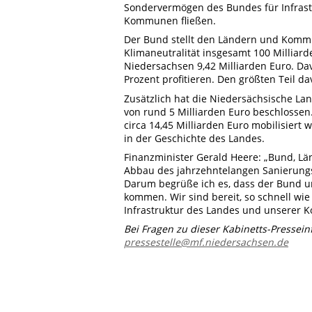
Sondervermögen des Bundes für Infrastr
Kommunen fließen.
Der Bund stellt den Ländern und Komm
Klimaneutralität insgesamt 100 Milliard
Niedersachsen 9,42 Milliarden Euro. D
Prozent profitieren. Den größten Teil d
Zusätzlich hat die Niedersächsische L
von rund 5 Milliarden Euro beschlosse
circa 14,45 Milliarden Euro mobilisiert
in der Geschichte des Landes.
Finanzminister Gerald Heere: „Bund, L
Abbau des jahrzehntelangen Sanierungss
Darum begrüße ich es, dass der Bund un
kommen. Wir sind bereit, so schnell wie
Infrastruktur des Landes und unserer 
Bei Fragen zu dieser Kabinetts-Pressei
pressestelle@mf.niedersachsen.de