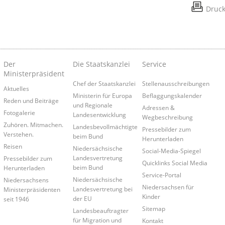
Druc
Der
Die Staatskanzlei
Service
Ministerpräsident
Chef der Staatskanzlei
Stellenausschreibungen
Aktuelles
Ministerin für Europa
Beflaggungskalender
Reden und Beiträge
und Regionale
Adressen &
Fotogalerie
Landesentwicklung
Wegbeschreibung
Zuhören. Mitmachen.
Landesbevollmächtigte
Pressebilder zum
Verstehen.
beim Bund
Herunterladen
Reisen
Niedersächsische
Social-Media-Spiegel
Landesvertretung
Pressebilder zum
Quicklinks Social Media
beim Bund
Herunterladen
Service-Portal
Niedersächsische
Niedersachsens
Niedersachsen für
Landesvertretung bei
Ministerpräsidenten
Kinder
der EU
seit 1946
Sitemap
Landesbeauftragter
für Migration und
Kontakt