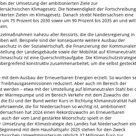
 bei der Umsetzung der ambitionierten Ziele zur
rsächsischen Klimagesetz. Die Notwendigkeit der Fortschreibung
nkerten Zielen im Klimagesetz. Danach strebt Niedersachsen eine
um 75 Prozent bis 2030 sowie um 90 Prozent bis 2035 an und will
ein.
inzelmaßnahmen nahezu aller Ressorts, die die Landesregierung in
en will. Beispiele sind der konsequente weitere Ausbau der
maschutz in der Sozialwirtschaft, die Finanzierung der Kommunale
ellung der Landesgebäude sowie der Mobilität auf Klimaneutralit
limaschutz ist eine Querschnittsaufgabe. Die Klimaschutzstrategi
tübergreifend konstruktiv zusammenarbeitet, um die selbst gesteck
e mit dem Ausbau der Erneuerbaren Energien erzielt. So wurden se
 Treibhausgasemissionen reduziert. Aber auch im Bereich der
ht werden – etwa mit der Umstellung auf klimaneutralen Stahl bei 
t der Wärmepumpe und im Bereich Verkehr mit dem Zuwachs der
ür die EU und der Bund weiter Kurs in Richtung Klimaneutralität hal
hrswende, die für Niedersachsen so wichtig ist, ambitioniert
Niedersachsen hat 2024 einen Rekordzuwachs an Erneuerbaren
– auch der vom Land gestärkte Moorschutz spielt in der
ur Umsetzung der Klimastrategie des Landes hat Niedersachsen ei
t. Beginnend mit dem Haushaltsjahr 2025 stehen für den Zweck
ächsischen Umweltministerium jährlich 37 Millionen Euro zur