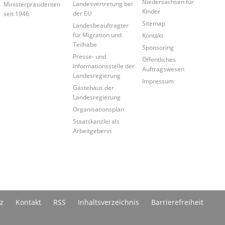
Niedersachsen für
Landesvertretung bei
Ministerpräsidenten
Kinder
der EU
seit 1946
Sitemap
Landesbeauftragter
für Migration und
Kontakt
Teilhabe
Sponsoring
Presse- und
Öffentliches
Informationsstelle der
Auftragswesen
Landesregierung
Impressum
Gästehaus der
Landesregierung
Organisationsplan
Staatskanzlei als
Arbeitgeberin
z
Kontakt
RSS
Inhaltsverzeichnis
Barrierefreiheit