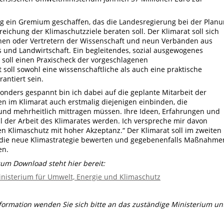
ig ein Gremium geschaffen, das die Landesregierung bei der Plan
hung der Klimaschutzziele beraten soll. Der Klimarat soll sich
nen oder Vertretern der Wissenschaft und neun Verbänden aus
 und Landwirtschaft. Ein begleitendes, sozial ausgewogenes
oll einen Praxischeck der vorgeschlagenen
ll sowohl eine wissenschaftliche als auch eine praktische
rantiert sein.
onders gespannt bin ich dabei auf die geplante Mitarbeit der
n im Klimarat auch erstmalig diejenigen einbinden, die
d mehrheitlich mittragen müssen. Ihre Ideen, Erfahrungen und
l der Arbeit des Klimarates werden. Ich verspreche mir davon
n Klimaschutz mit hoher Akzeptanz.“ Der Klimarat soll im zweiten
n die neue Klimastrategie bewerten und gegebenenfalls Maßnahme
en.
zum Download steht hier bereit:
inisterium für Umwelt, Energie und Klimaschutz
nformation wenden Sie sich bitte an das zuständige Ministerium un