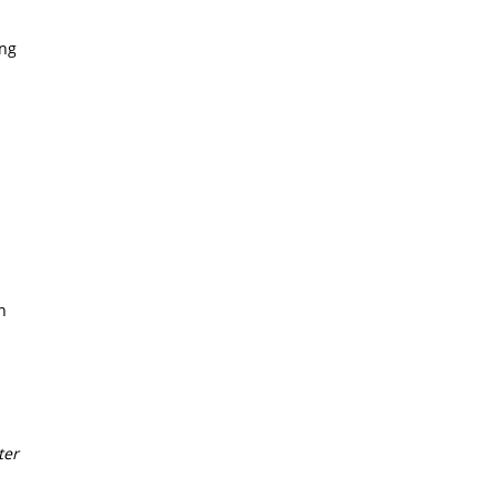
ung
n
ter