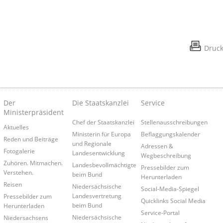
Druc
Der
Die Staatskanzlei
Service
Ministerpräsident
Chef der Staatskanzlei
Stellenausschreibungen
Aktuelles
Ministerin für Europa
Beflaggungskalender
Reden und Beiträge
und Regionale
Adressen &
Fotogalerie
Landesentwicklung
Wegbeschreibung
Zuhören. Mitmachen.
Landesbevollmächtigte
Pressebilder zum
Verstehen.
beim Bund
Herunterladen
Reisen
Niedersächsische
Social-Media-Spiegel
Landesvertretung
Pressebilder zum
Quicklinks Social Media
beim Bund
Herunterladen
Service-Portal
Niedersächsische
Niedersachsens