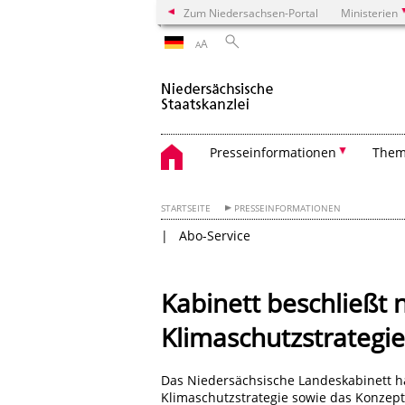
Zum Niedersachsen-Portal
Ministerien
A
A
Presseinformationen
The
STARTSEITE
PRESSEINFORMATIONEN
Abo-Service
Kabinett beschließt 
Klimaschutzstrategi
Das Niedersächsische Landeskabinett ha
Klimaschutzstrategie sowie das Konzept