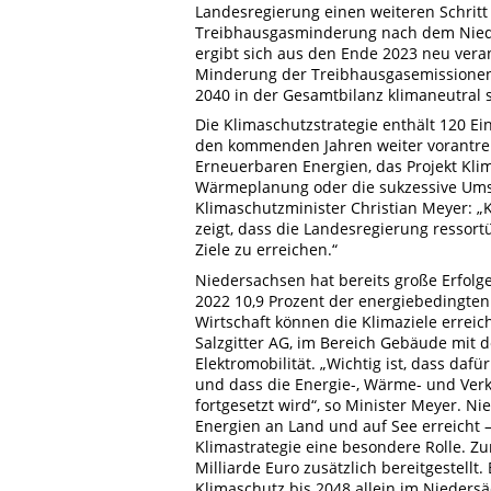
Landesregierung einen weiteren Schritt
Treibhausgasminderung nach dem Niede
ergibt sich aus den Ende 2023 neu vera
Minderung der Treibhausgasemissionen 
2040 in der Gesamtbilanz klimaneutral s
Die Klimaschutzstrategie enthält 120 E
den kommenden Jahren weiter vorantreib
Erneuerbaren Energien, das Projekt Kli
Wärmeplanung oder die sukzessive Umst
Klimaschutzminister Christian Meyer: „K
zeigt, dass die Landesregierung ressor
Ziele zu erreichen.“
Niedersachsen hat bereits große Erfolg
2022 10,9 Prozent der energiebedingten
Wirtschaft können die Klimaziele erreic
Salzgitter AG, im Bereich Gebäude mi
Elektromobilität. „Wichtig ist, dass daf
und dass die Energie-, Wärme- und Verke
fortgesetzt wird“, so Minister Meyer. 
Energien an Land und auf See erreicht 
Klimastrategie eine besondere Rolle. Z
Milliarde Euro zusätzlich bereitgestell
Klimaschutz bis 2048 allein im Nieders