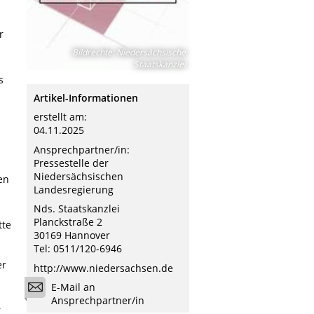
r
Bildrechte
:
Niedersächsische
Staatskanzlei
s
Artikel-Informationen
erstellt am:
04.11.2025
Ansprechpartner/in:
Pressestelle der
Niedersächsischen
en
Landesregierung
Nds. Staatskanzlei
Planckstraße 2
tte
30169 Hannover
Tel: 0511/120-6946
er
http://www.niedersachsen.de
E-Mail an
Ansprechpartner/in
r