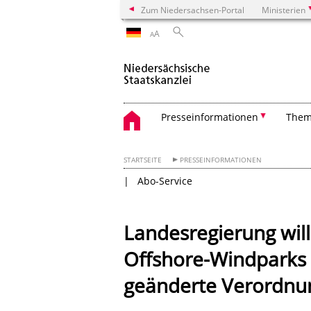
Zum Niedersachsen-Portal
Ministerien
A
A
Presseinformationen
The
STARTSEITE
PRESSEINFORMATIONEN
Abo-Service
Landesregierung wi
Offshore-Windparks 
geänderte Verordnun