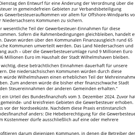
 Dienstag den Entwurf für eine Änderung der Verordnung über die
teuer in gemeindefreien Gebieten zur Verbandsbeteiligung
 das Gewerbesteueraufkommen vor allem für Offshore-Windparks vo
ür Niedersachsens Kommunen zu sichern.
 wesentliche Teil der Gewerbesteuer-Einnahmen für diese
kommen. Sofern die Rahmenbedingungen gleichbleiben, handelt e
ich. Davon würden über den Kommunalen Finanzausgleich rund 65
sische Kommunen umverteilt werden. Das Land Niedersachsen und
ang auch – über die Gewerbesteuerumlage rund 9 Millionen Euro
36 Millionen Euro im Haushalt der Stadt Wilhelmshaven bleiben.
es wichtig, diese beträchtlichen Einnahmen dauerhaft für unsere
hern. Die niedersächsischen Kommunen würden durch diese
nen würde Wilhelmshaven einen erheblichen Teil der Mehreinnahm
ben. Zum anderen würde die bisher eher finanzschwache Stadt
 den Steuereinnahmen der anderen Gemeinden erhalten.“
 ein Urteil des Bundesfinanzhofs vom 3. Dezember 2024. Zuvor ha
gemeinde- und kreisfreien Gebieten die Gewerbesteuer erhoben.
ks vor der Nordseeküste. Nachdem diese Praxis erstinstanzlich
undesfinanzhof anders: Die Hebeberechtigung für die Gewerbesteu
 im Küstenmeer dürfe ausschließlich auf eine oder mehrere
fitieren darum diejenigen Kommunen, in denen die Betreiber de