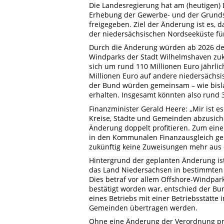
Die Landesregierung hat am (heutigen)
Erhebung der Gewerbe- und der Grunds
freigegeben. Ziel der Änderung ist es,
der niedersächsischen Nordseeküste f
Durch die Änderung würden ab 2026 der
Windparks der Stadt Wilhelmshaven zu
sich um rund 110 Millionen Euro jährl
Millionen Euro auf andere niedersäch
der Bund würden gemeinsam – wie bisl
erhalten. Insgesamt könnten also rund 
Finanzminister Gerald Heere: ,,Mir ist 
Kreise, Städte und Gemeinden abzusic
Änderung doppelt profitieren. Zum ei
in den Kommunalen Finanzausgleich ge
zukünftig keine Zuweisungen mehr aus
Hintergrund der geplanten Änderung ist
das Land Niedersachsen in bestimmten 
Dies betraf vor allem Offshore-Windpar
bestätigt worden war, entschied der B
eines Betriebs mit einer Betriebsstätte
Gemeinden übertragen werden.
Ohne eine Änderung der Verordnung pro