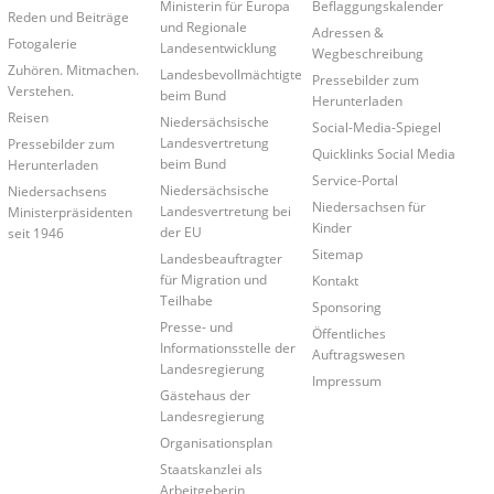
Ministerin für Europa
Beflaggungskalender
Reden und Beiträge
und Regionale
Adressen &
Fotogalerie
Landesentwicklung
Wegbeschreibung
Zuhören. Mitmachen.
Landesbevollmächtigte
Pressebilder zum
Verstehen.
beim Bund
Herunterladen
Reisen
Niedersächsische
Social-Media-Spiegel
Landesvertretung
Pressebilder zum
Quicklinks Social Media
beim Bund
Herunterladen
Service-Portal
Niedersächsische
Niedersachsens
Niedersachsen für
Landesvertretung bei
Ministerpräsidenten
Kinder
der EU
seit 1946
Sitemap
Landesbeauftragter
für Migration und
Kontakt
Teilhabe
Sponsoring
Presse- und
Öffentliches
Informationsstelle der
Auftragswesen
Landesregierung
Impressum
Gästehaus der
Landesregierung
Organisationsplan
Staatskanzlei als
Arbeitgeberin